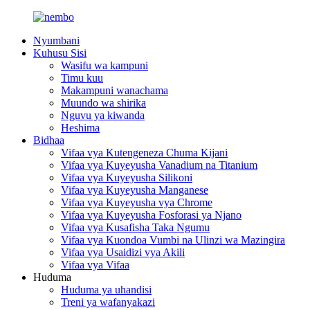
Nyumbani
Kuhusu Sisi
Wasifu wa kampuni
Timu kuu
Makampuni wanachama
Muundo wa shirika
Nguvu ya kiwanda
Heshima
Bidhaa
Vifaa vya Kutengeneza Chuma Kijani
Vifaa vya Kuyeyusha Vanadium na Titanium
Vifaa vya Kuyeyusha Silikoni
Vifaa vya Kuyeyusha Manganese
Vifaa vya Kuyeyusha vya Chrome
Vifaa vya Kuyeyusha Fosforasi ya Njano
Vifaa vya Kusafisha Taka Ngumu
Vifaa vya Kuondoa Vumbi na Ulinzi wa Mazingira
Vifaa vya Usaidizi vya Akili
Vifaa vya Vifaa
Huduma
Huduma ya uhandisi
Treni ya wafanyakazi