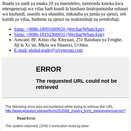
Baada ya zaidi ya miaka 20 ya maendeleo, tumeunda kutoka kwa
mtengenezaji wa vifaa hadi kundi la biashara linalojumuisha ushauri
wa kiufundi, usanifu wa uhandisi, mikataba ya jumla ya ujenzi, seti
kamili za vifaa, huduma za ujenzi na usakinishaji na uendeshaji.
Simu: +0086-18091609920 (Wechat/WhatsApp)
Simu: +0086-18192366931 (Wechat/WhatsApp)
Anwani: 8F, Kituo cha Xinyuan, 251 Barabara ya Fenghe,
Jiji la Xi 'an, Mkoa wa Shaanxi, Uchina.
E-mail: global-trade@xiyegroup.com