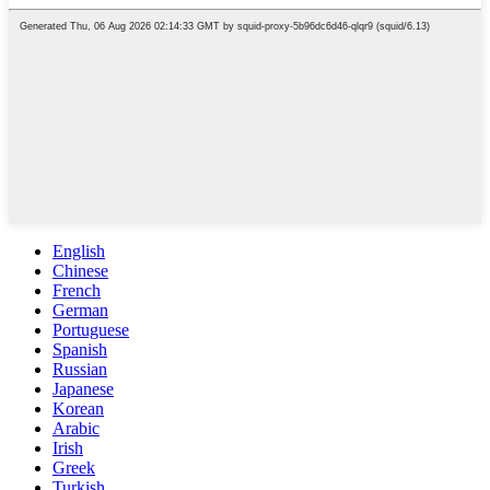
English
Chinese
French
German
Portuguese
Spanish
Russian
Japanese
Korean
Arabic
Irish
Greek
Turkish