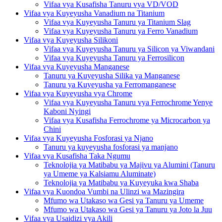
Vifaa vya Kusafisha Tanuru vya VD/VOD
Vifaa vya Kuyeyusha Vanadium na Titanium
Vifaa vya Kuyeyusha Tanuru ya Titanium Slag
Vifaa vya Kuyeyusha Tanuru ya Ferro Vanadium
Vifaa vya Kuyeyusha Silikoni
Vifaa vya Kuyeyusha Tanuru ya Silicon ya Viwandani
Vifaa vya Kuyeyusha Tanuru ya Ferrosilicon
Vifaa vya Kuyeyusha Manganese
Tanuru ya Kuyeyusha Silika ya Manganese
Tanuru ya Kuyeyusha ya Ferromanganese
Vifaa vya Kuyeyusha vya Chrome
Vifaa vya Kuyeyusha Tanuru vya Ferrochrome Yenye
Kaboni Nyingi
Vifaa vya Kusafisha Ferrochrome ya Microcarbon ya
Chini
Vifaa vya Kuyeyusha Fosforasi ya Njano
Tanuru ya kuyeyusha fosforasi ya manjano
Vifaa vya Kusafisha Taka Ngumu
Teknolojia ya Matibabu ya Majivu ya Alumini (Tanuru
ya Umeme ya Kalsiamu Aluminate)
Teknolojia ya Matibabu ya Kuyeyuka kwa Shaba
Vifaa vya Kuondoa Vumbi na Ulinzi wa Mazingira
Mfumo wa Utakaso wa Gesi ya Tanuru ya Umeme
Mfumo wa Utakaso wa Gesi ya Tanuru ya Joto la Juu
Vifaa vya Usaidizi vya Akili