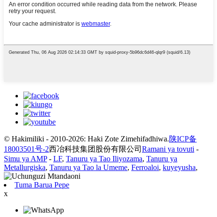
© Hakimiliki - 2010-2026: Haki Zote Zimehifadhiwa.
陕ICP备
18003501号-2
西冶科技集团股份有限公司
Ramani ya tovuti
-
Simu ya AMP
-
LF
,
Tanuru ya Tao Iliyozama
,
Tanuru ya
Metallurgiska
,
Tanuru ya Tao la Umeme
,
Ferroaloi
,
kuyeyusha
,
Tuma Barua Pepe
x