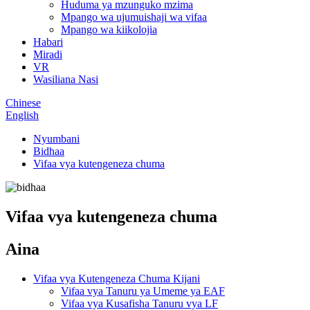
Huduma ya mzunguko mzima
Mpango wa ujumuishaji wa vifaa
Mpango wa kiikolojia
Habari
Miradi
VR
Wasiliana Nasi
Chinese
English
Nyumbani
Bidhaa
Vifaa vya kutengeneza chuma
Vifaa vya kutengeneza chuma
Aina
Vifaa vya Kutengeneza Chuma Kijani
Vifaa vya Tanuru ya Umeme ya EAF
Vifaa vya Kusafisha Tanuru vya LF