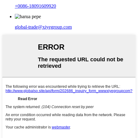
+0086-18091609920
global-trade@xiyegroup.com