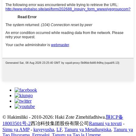
© Hakimiliki - 2010-2026: Haki Zote Zimehifadhiwa.
陕ICP备
18003501号-2
西冶科技集团股份有限公司
Ramani ya tovuti
-
Simu ya AMP
-
kuyeyusha
,
LF
,
Tanuru ya Metallurgiska
,
Tanuru ya
Tao Iliyozama
,
Ferroaloi
,
Tanuru ya Tao la Umeme
,