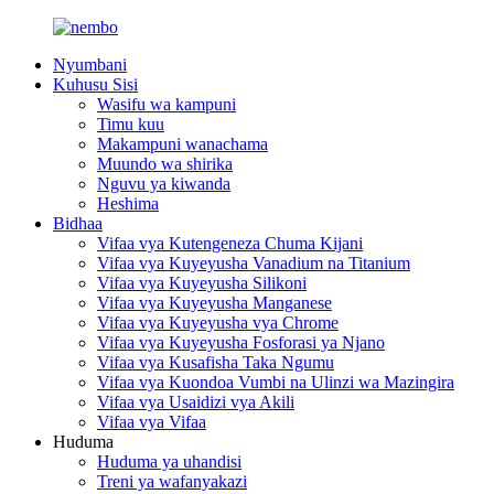
Nyumbani
Kuhusu Sisi
Wasifu wa kampuni
Timu kuu
Makampuni wanachama
Muundo wa shirika
Nguvu ya kiwanda
Heshima
Bidhaa
Vifaa vya Kutengeneza Chuma Kijani
Vifaa vya Kuyeyusha Vanadium na Titanium
Vifaa vya Kuyeyusha Silikoni
Vifaa vya Kuyeyusha Manganese
Vifaa vya Kuyeyusha vya Chrome
Vifaa vya Kuyeyusha Fosforasi ya Njano
Vifaa vya Kusafisha Taka Ngumu
Vifaa vya Kuondoa Vumbi na Ulinzi wa Mazingira
Vifaa vya Usaidizi vya Akili
Vifaa vya Vifaa
Huduma
Huduma ya uhandisi
Treni ya wafanyakazi