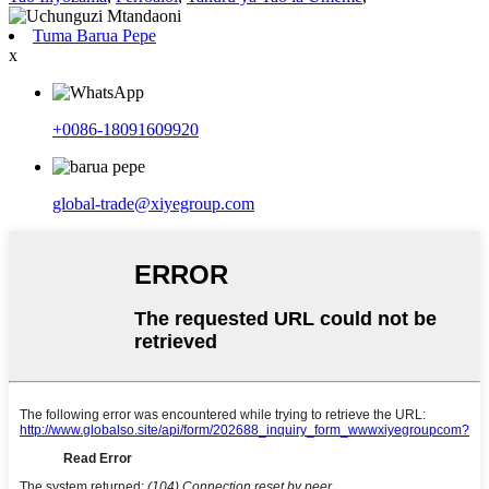
Tuma Barua Pepe
x
+0086-18091609920
global-trade@xiyegroup.com