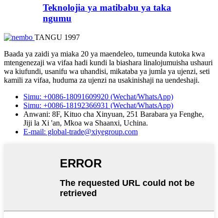
Teknolojia ya matibabu ya taka
ngumu
TANGU 1997
Baada ya zaidi ya miaka 20 ya maendeleo, tumeunda kutoka kwa
mtengenezaji wa vifaa hadi kundi la biashara linalojumuisha ushauri
wa kiufundi, usanifu wa uhandisi, mikataba ya jumla ya ujenzi, seti
kamili za vifaa, huduma za ujenzi na usakinishaji na uendeshaji.
Simu: +0086-18091609920 (Wechat/WhatsApp)
Simu: +0086-18192366931 (Wechat/WhatsApp)
Anwani: 8F, Kituo cha Xinyuan, 251 Barabara ya Fenghe,
Jiji la Xi 'an, Mkoa wa Shaanxi, Uchina.
E-mail: global-trade@xiyegroup.com