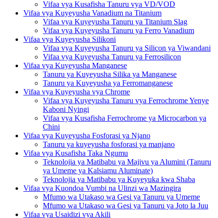
Vifaa vya Kusafisha Tanuru vya VD/VOD
Vifaa vya Kuyeyusha Vanadium na Titanium
Vifaa vya Kuyeyusha Tanuru ya Titanium Slag
Vifaa vya Kuyeyusha Tanuru ya Ferro Vanadium
Vifaa vya Kuyeyusha Silikoni
Vifaa vya Kuyeyusha Tanuru ya Silicon ya Viwandani
Vifaa vya Kuyeyusha Tanuru ya Ferrosilicon
Vifaa vya Kuyeyusha Manganese
Tanuru ya Kuyeyusha Silika ya Manganese
Tanuru ya Kuyeyusha ya Ferromanganese
Vifaa vya Kuyeyusha vya Chrome
Vifaa vya Kuyeyusha Tanuru vya Ferrochrome Yenye
Kaboni Nyingi
Vifaa vya Kusafisha Ferrochrome ya Microcarbon ya
Chini
Vifaa vya Kuyeyusha Fosforasi ya Njano
Tanuru ya kuyeyusha fosforasi ya manjano
Vifaa vya Kusafisha Taka Ngumu
Teknolojia ya Matibabu ya Majivu ya Alumini (Tanuru
ya Umeme ya Kalsiamu Aluminate)
Teknolojia ya Matibabu ya Kuyeyuka kwa Shaba
Vifaa vya Kuondoa Vumbi na Ulinzi wa Mazingira
Mfumo wa Utakaso wa Gesi ya Tanuru ya Umeme
Mfumo wa Utakaso wa Gesi ya Tanuru ya Joto la Juu
Vifaa vya Usaidizi vya Akili