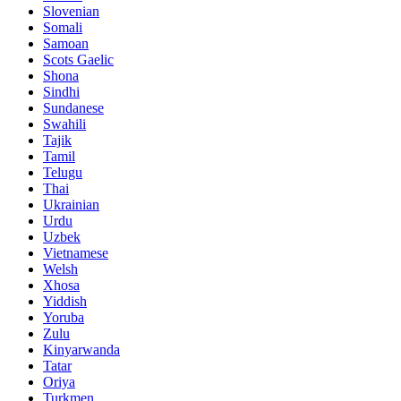
Slovenian
Somali
Samoan
Scots Gaelic
Shona
Sindhi
Sundanese
Swahili
Tajik
Tamil
Telugu
Thai
Ukrainian
Urdu
Uzbek
Vietnamese
Welsh
Xhosa
Yiddish
Yoruba
Zulu
Kinyarwanda
Tatar
Oriya
Turkmen