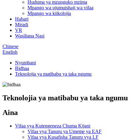
Huduma ya mzunguko mzima
Mpango wa ujumuishaji wa vifaa
Mpango wa kiikolojia
Habari
Miradi
VR
Wasiliana Nasi
Chinese
English
Nyumbani
Bidhaa
Teknolojia ya matibabu ya taka ngumu
Teknolojia ya matibabu ya taka ngumu
Aina
Vifaa vya Kutengeneza Chuma Kijani
Vifaa vya Tanuru ya Umeme ya EAF
Vifaa vya Kusafisha Tanuru vya LF